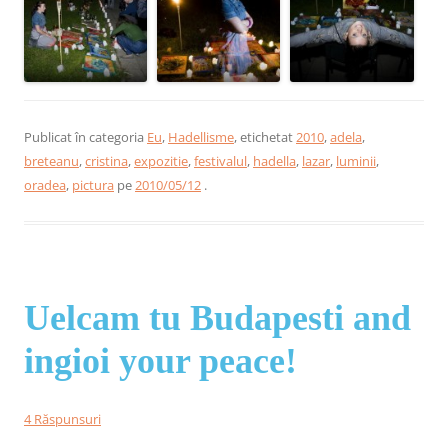
Publicat în categoria
Eu
,
Hadellisme
, etichetat
2010
,
adela
,
breteanu
,
cristina
,
expozitie
,
festivalul
,
hadella
,
lazar
,
luminii
,
oradea
,
pictura
pe
2010/05/12
.
Uelcam tu Budapesti and
ingioi your peace!
4 Răspunsuri