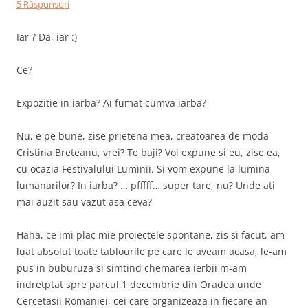
5 Răspunsuri
Iar ? Da, iar :)
Ce?
Expozitie in iarba? Ai fumat cumva iarba?
Nu, e pe bune, zise prietena mea, creatoarea de moda
Cristina Breteanu, vrei? Te baji? Voi expune si eu, zise ea,
cu ocazia Festivalului Luminii. Si vom expune la lumina
lumanarilor? In iarba? … pfffff… super tare, nu? Unde ati
mai auzit sau vazut asa ceva?
Haha, ce imi plac mie proiectele spontane, zis si facut, am
luat absolut toate tablourile pe care le aveam acasa, le-am
pus in buburuza si simtind chemarea ierbii m-am
indretptat spre parcul 1 decembrie din Oradea unde
Cercetasii Romaniei, cei care organizeaza in fiecare an