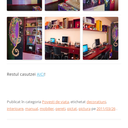
Restul casutzei
AICI
!
Publicat în categoria
Povesti de viata
, etichetat
decoratiuni
,
interioare
,
manual
,
mobilier
,
pereti
,
pictat
,
pictura
pe
2011/03/26
.