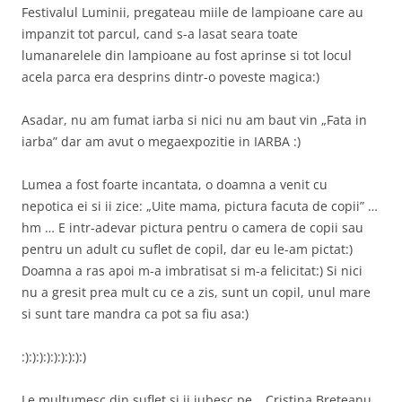
Festivalul Luminii, pregateau miile de lampioane care au
impanzit tot parcul, cand s-a lasat seara toate
lumanarelele din lampioane au fost aprinse si tot locul
acela parca era desprins dintr-o poveste magica:)
Asadar, nu am fumat iarba si nici nu am baut vin „Fata in
iarba” dar am avut o megaexpozitie in IARBA :)
Lumea a fost foarte incantata, o doamna a venit cu
nepotica ei si ii zice: „Uite mama, pictura facuta de copii” …
hm … E intr-adevar pictura pentru o camera de copii sau
pentru un adult cu suflet de copil, dar eu le-am pictat:)
Doamna a ras apoi m-a imbratisat si m-a felicitat:) Si nici
nu a gresit prea mult cu ce a zis, sunt un copil, unul mare
si sunt tare mandra ca pot sa fiu asa:)
:):):):):):):):):)
Le multumesc din suflet si ii iubesc pe… Cristina Breteanu,