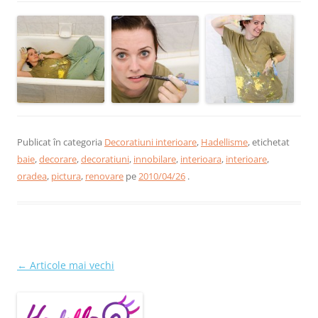
Publicat în categoria
Decoratiuni interioare
,
Hadellisme
, etichetat
baie
,
decorare
,
decoratiuni
,
innobilare
,
interioara
,
interioare
,
oradea
,
pictura
,
renovare
pe
2010/04/26
.
Navigare
←
Articole mai vechi
în
articole