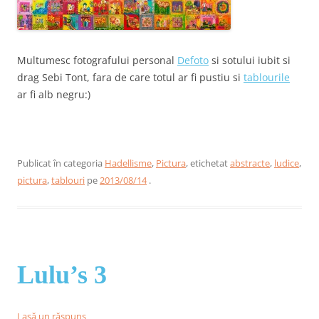
Multumesc fotografului personal
Defoto
si sotului iubit si
drag Sebi Tont, fara de care totul ar fi pustiu si
tablourile
ar fi alb negru:)
Publicat în categoria
Hadellisme
,
Pictura
, etichetat
abstracte
,
ludice
,
pictura
,
tablouri
pe
2013/08/14
.
Lulu’s 3
Lasă un răspuns