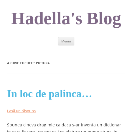
Sari
la
conținut
Hadella's Blog
Meniu
ARHIVE ETICHETE:
PICTURA
In loc de palinca…
Lasă un răspuns
Spunea cineva drag mie ca daca s-ar inventa un dictionar
in care fiecarui cuvant sa i se alature un nume atunci in