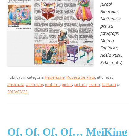
Jurnal
Bihorean.
Multumesc
pentru
fotografii:
Malina
Suplacan,
Adela Rusu,
Sebi
Tont ;)
Publicat în categoria
Hadellisme
,
Povesti de viata
, etichetat
abstracta
,
abstracte
,
mobilier
,
pictat
,
pictura
,
picturi
,
tablouri
pe
2013/03/22
.
Of, Of, Of, Of… MeiKing