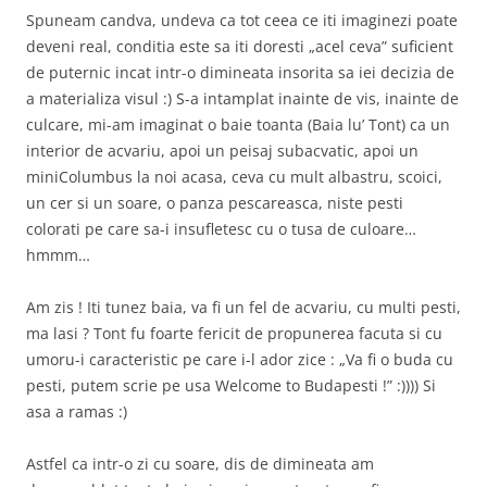
Spuneam candva, undeva ca tot ceea ce iti imaginezi poate
deveni real, conditia este sa iti doresti „acel ceva” suficient
de puternic incat intr-o dimineata insorita sa iei decizia de
a materializa visul :) S-a intamplat inainte de vis, inainte de
culcare, mi-am imaginat o baie toanta (Baia lu’ Tont) ca un
interior de acvariu, apoi un peisaj subacvatic, apoi un
miniColumbus la noi acasa, ceva cu mult albastru, scoici,
un cer si un soare, o panza pescareasca, niste pesti
colorati pe care sa-i insufletesc cu o tusa de culoare…
hmmm…
Am zis ! Iti tunez baia, va fi un fel de acvariu, cu multi pesti,
ma lasi ? Tont fu foarte fericit de propunerea facuta si cu
umoru-i caracteristic pe care i-l ador zice : „Va fi o buda cu
pesti, putem scrie pe usa Welcome to Budapesti !” :)))) Si
asa a ramas :)
Astfel ca intr-o zi cu soare, dis de dimineata am