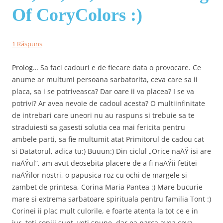
Of CoryColors :)
1 Răspuns
Prolog… Sa faci cadouri e de fiecare data o provocare. Ce
anume ar multumi persoana sarbatorita, ceva care sa ii
placa, sa i se potriveasca? Dar oare ii va placea? I se va
potrivi? Ar avea nevoie de cadoul acesta? O multiinfinitate
de intrebari care uneori nu au raspuns si trebuie sa te
straduiesti sa gasesti solutia cea mai fericita pentru
ambele parti, sa fie multumit atat Primitorul de cadou cat
si Datatorul, adica tu:) Buuun:) Din ciclul „Orice naÅŸ isi are
naÅŸul”, am avut deosebita placere de a fi naÅŸii fetitei
naÅŸilor nostri, o papusica roz cu ochi de margele si
zambet de printesa, Corina Maria Pantea :) Mare bucurie
mare si extrema sarbatoare spirituala pentru familia Tont :)
Corinei ii plac mult culorile, e foarte atenta la tot ce e in
jur, toti copiii sunt, veti spune, dar ea parca avea ceva