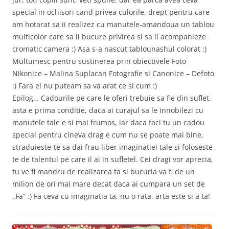
special in ochisori cand privea culorile, drept pentru care
am hotarat sa ii realizez cu manutele-amandoua un tablou
multicolor care sa ii bucure privirea si sa ii acompanieze
cromatic camera :) Asa s-a nascut tablounashul colorat :)
Multumesc pentru sustinerea prin obiectivele Foto
Nikonice – Malina Suplacan Fotografie si Canonice – Defoto
:) Fara ei nu puteam sa va arat ce si cum :)
Epilog… Cadourile pe care le oferi trebuie sa fie din suflet,
asta e prima conditie, daca ai curajul sa le innobilezi cu
manutele tale e si mai frumos, iar daca faci tu un cadou
special pentru cineva drag e cum nu se poate mai bine,
straduieste-te sa dai frau liber imaginatiei tale si foloseste-
te de talentul pe care il ai in sufletel. Cei dragi vor aprecia,
tu ve fi mandru de realizarea ta si bucuria va fi de un
milion de ori mai mare decat daca ai cumpara un set de
„Fa” :) Fa ceva cu imaginatia ta, nu o rata, arta este si a ta!