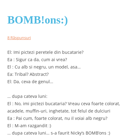
BOMB!ons:)
8 Răspunsuri
El: Imi pictezi peretele din bucatarie?
Ea : Sigur ca da, cum ai vrea?
El : Cu alb si negru, un model, asa…
Ea: Tribal? Abstract?
El: Da, ceva de genul…
… dupa cateva luni:
El : No, imi pictezi bucataria? Vreau ceva foarte colorat,
acadele, muffin-uri, inghetate, tot felul de dulciuri
Ea : Pai cum, foarte colorat, nu il voiai alb negru?
El : M-am razgandit :)
… dupa cateva luni… s-a faurit Nicky’s BOMB’ons :)