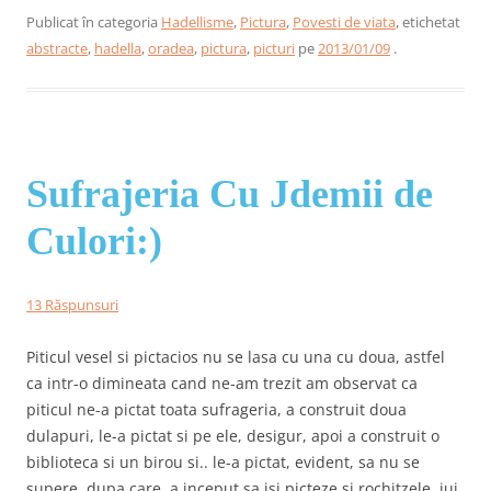
Publicat în categoria
Hadellisme
,
Pictura
,
Povesti de viata
, etichetat
abstracte
,
hadella
,
oradea
,
pictura
,
picturi
pe
2013/01/09
.
Sufrajeria Cu Jdemii de
Culori:)
13 Răspunsuri
Piticul vesel si pictacios nu se lasa cu una cu doua, astfel
ca intr-o dimineata cand ne-am trezit am observat ca
piticul ne-a pictat toata sufrageria, a construit doua
dulapuri, le-a pictat si pe ele, desigur, apoi a construit o
biblioteca si un birou si.. le-a pictat, evident, sa nu se
supere, dupa care, a inceput sa isi picteze si rochitzele, iui,