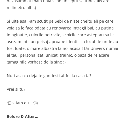
dezasamblat toata baia si am inceput sa tunez fiecare
milimetru alb :)
Si uite asa l-am scutit pe Sebi de niste cheltuieli pe care
voia sa le faca odata cu renovarea intregii bai, cu putina
imaginatie, culorile potrivite, scoicile care asteptau sa le
asezam intr-un peisaj aproape identic cu locul de unde au
fost luate, o mare albastra la noi acasa ! Un Univers numai
al tau, personalizat, unicat, trainic, o oaza de relaxare
:)Imaginile vorbesc de la sine :)
Nu-i asa ca deja te gandesti altfel la casa ta?
Vrei si tu?
:))) stiam eu… :)))
Before & After…