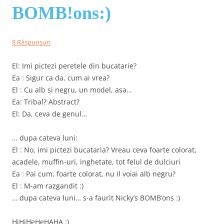
BOMB!ons:)
8 Răspunsuri
El: Imi pictezi peretele din bucatarie?
Ea : Sigur ca da, cum ai vrea?
El : Cu alb si negru, un model, asa…
Ea: Tribal? Abstract?
El: Da, ceva de genul…
… dupa cateva luni:
El : No, imi pictezi bucataria? Vreau ceva foarte colorat,
acadele, muffin-uri, inghetate, tot felul de dulciuri
Ea : Pai cum, foarte colorat, nu il voiai alb negru?
El : M-am razgandit :)
… dupa cateva luni… s-a faurit Nicky’s BOMB’ons :)
HiHiHeHeHAHA :)