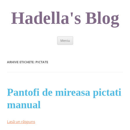
Sari
la
conținut
Hadella's Blog
Meniu
ARHIVE ETICHETE:
PICTATE
Pantofi de mireasa pictati
manual
Lasă un răspuns