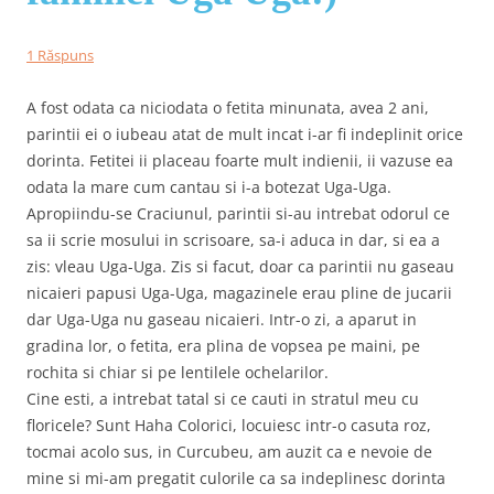
1 Răspuns
A fost odata ca niciodata o fetita minunata, avea 2 ani,
parintii ei o iubeau atat de mult incat i-ar fi indeplinit orice
dorinta. Fetitei ii placeau foarte mult indienii, ii vazuse ea
odata la mare cum cantau si i-a botezat Uga-Uga.
Apropiindu-se Craciunul, parintii si-au intrebat odorul ce
sa ii scrie mosului in scrisoare, sa-i aduca in dar, si ea a
zis: vleau Uga-Uga. Zis si facut, doar ca parintii nu gaseau
nicaieri papusi Uga-Uga, magazinele erau pline de jucarii
dar Uga-Uga nu gaseau nicaieri. Intr-o zi, a aparut in
gradina lor, o fetita, era plina de vopsea pe maini, pe
rochita si chiar si pe lentilele ochelarilor.
Cine esti, a intrebat tatal si ce cauti in stratul meu cu
floricele? Sunt Haha Colorici, locuiesc intr-o casuta roz,
tocmai acolo sus, in Curcubeu, am auzit ca e nevoie de
mine si mi-am pregatit culorile ca sa indeplinesc dorinta