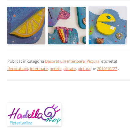
Publicat în categoria
Decoratiuni interioare
,
Pictura
, etichetat
decoratiuni
,
interioare
,
perete
,
pictate
,
pictura
pe
2010/10/27
.