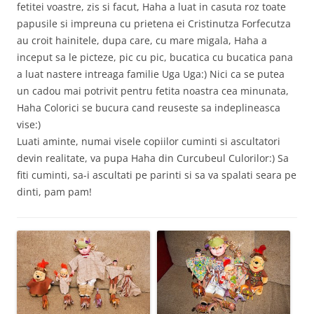
fetitei voastre, zis si facut, Haha a luat in casuta roz toate
papusile si impreuna cu prietena ei Cristinutza Forfecutza
au croit hainitele, dupa care, cu mare migala, Haha a
inceput sa le picteze, pic cu pic, bucatica cu bucatica pana
a luat nastere intreaga familie Uga Uga:) Nici ca se putea
un cadou mai potrivit pentru fetita noastra cea minunata,
Haha Colorici se bucura cand reuseste sa indeplineasca
vise:)
Luati aminte, numai visele copiilor cuminti si ascultatori
devin realitate, va pupa Haha din Curcubeul Culorilor:) Sa
fiti cuminti, sa-i ascultati pe parinti si sa va spalati seara pe
dinti, pam pam!