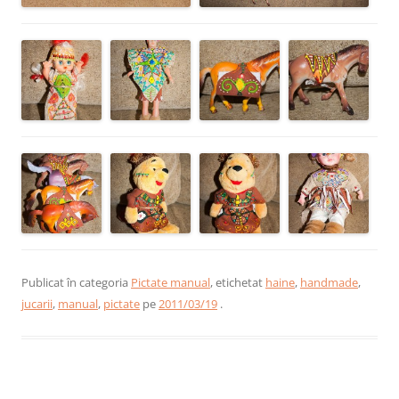
Publicat în categoria
Pictate manual
, etichetat
haine
,
handmade
,
jucarii
,
manual
,
pictate
pe
2011/03/19
.