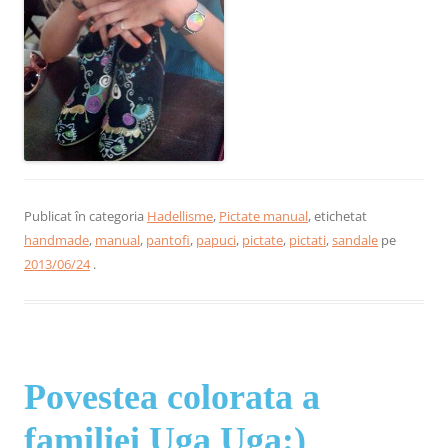
Publicat în categoria
Hadellisme
,
Pictate manual
, etichetat
handmade
,
manual
,
pantofi
,
papuci
,
pictate
,
pictati
,
sandale
pe
2013/06/24
.
Povestea colorata a
familiei Uga Uga:)