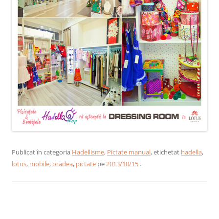
Publicat în categoria
Hadellisme
,
Pictate manual
, etichetat
hadella
,
lotus
,
mobile
,
oradea
,
pictate
pe
2013/10/15
.