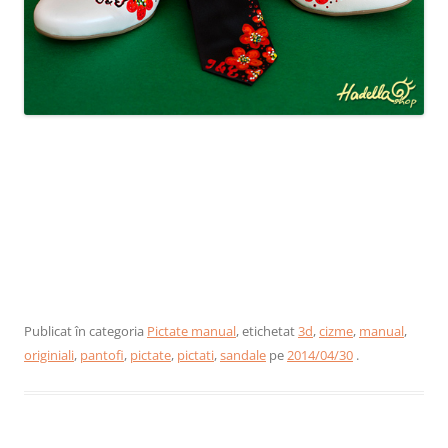
Publicat în categoria
Pictate manual
, etichetat
3d
,
cizme
,
manual
,
originiali
,
pantofi
,
pictate
,
pictati
,
sandale
pe
2014/04/30
.