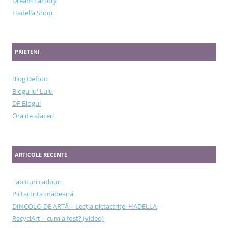
Dream Factory
Hadella Shop
PRIETENI
Blog Defoto
Blogu lu' Lulu
DF Blogul
Ora de afaceri
ARTICOLE RECENTE
Tablouri cadouri
Pictactrița orădeană
DINCOLO DE ARTĂ – Lecția pictactriței HADELLA
RecyclArt – cum a fost? (video)