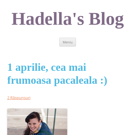
Sari
la
conținut
Hadella's Blog
Meniu
1 aprilie, cea mai
frumoasa pacaleala :)
2 Răspunsuri