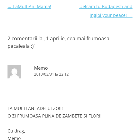
Navigare
←
LaMultiAni Mama!
Uelcam tu Budapesti and
în
ingioi your peace!
→
articole
2 comentarii la „
1 aprilie, cea mai frumoasa
pacaleala :)
”
Memo
2010/03/31 la 22:12
LA MULTI ANI ADELUTZO!!!
O ZI FRUMOASA PLINA DE ZAMBETE SI FLORI!
Cu drag,
Memo