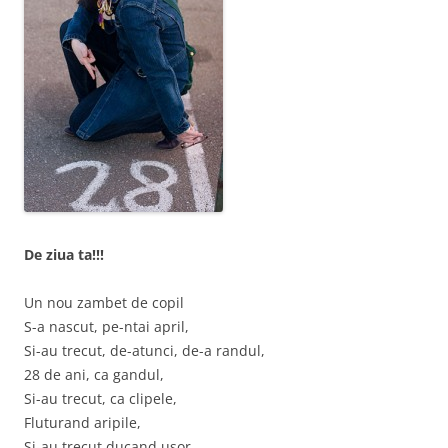
De ziua ta!!!
Un nou zambet de copil
S-a nascut, pe-ntai april,
Si-au trecut, de-atunci, de-a randul,
28 de ani, ca gandul,
Si-au trecut, ca clipele,
Fluturand aripile,
Si-au trecut ducand usor,